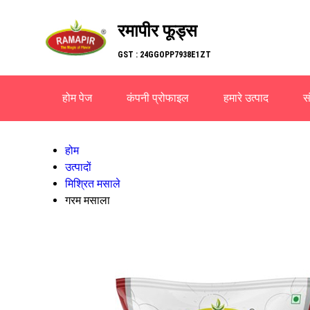
रमापीर फूड्स
GST : 24GGOPP7938E1ZT
होम पेज
कंपनी प्रोफाइल
हमारे उत्पाद
सं
होम
उत्पादों
मिश्रित मसाले
गरम मसाला