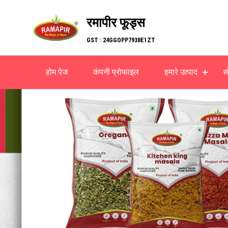
रमापीर फूड्स
GST : 24GGOPP7938E1ZT
होम पेज
कंपनी प्रोफाइल
हमारे उत्पाद
सं