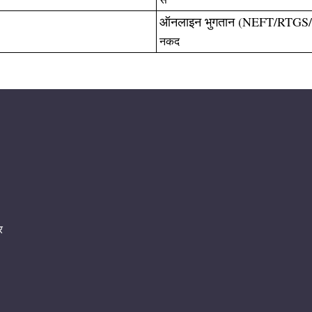
ऑनलाइन भुगतान (NEFT/RTGS/I
नकद
र