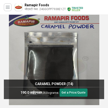
Ramapir Foods
TRUSTED
जीएसटी नंबर. 24GGOPP7938E1ZT
SELLER
CARAMEL POWDER (T4)
190.0 आईएनआर
/
Kilograms
Get a Price/Quote