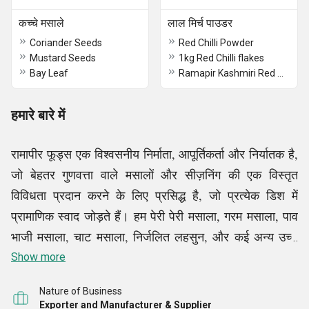
कच्चे मसाले
लाल मिर्च पाउडर
Coriander Seeds
Red Chilli Powder
Mustard Seeds
1kg Red Chilli flakes
Bay Leaf
Ramapir Kashmiri Red Mirch
हमारे बारे में
रामापीर फूड्स एक विश्वसनीय निर्माता, आपूर्तिकर्ता और निर्यातक है,
जो बेहतर गुणवत्ता वाले मसालों और सीज़निंग की एक विस्तृत
विविधता प्रदान करने के लिए प्रसिद्ध है, जो प्रत्येक डिश में
प्रामाणिक स्वाद जोड़ते हैं। हम पेरी पेरी मसाला, गरम मसाला, पाव
भाजी मसाला, चाट मसाला, निर्जलित लहसुन, और कई अन्य उच्च
गुणवत्ता वाली वस्तुओं के विशेषज्ञ उत्पादक हैं। हमारे कुशलतापूर्वक
Show more
मिश्रित मसालों के मिश्रण को विशेष रूप से आपके खाना पकाने में
Nature of Business
बेहतरीन स्वाद जोड़ने के लिए तैयार किया गया है, जिससे प्रत्येक
Exporter and Manufacturer & Supplier