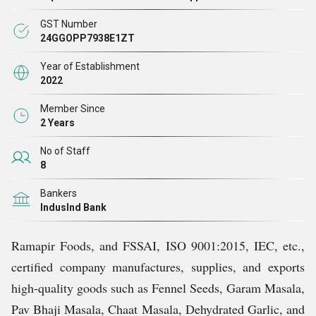
भोजन गहरे, जीवंत स्वाद से भरपूर हो जाता है
।
GST Number
24GGOPP7938E1ZT
Year of Establishment
2022
Member Since
2 Years
No of Staff
8
Bankers
IndusInd Bank
Ramapir Foods, and FSSAI, ISO 9001:2015, IEC, etc.,
certified company manufactures, supplies, and exports
high-quality goods such as Fennel Seeds, Garam Masala,
Pav Bhaji Masala, Chaat Masala, Dehydrated Garlic, and