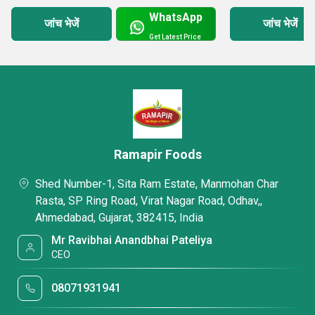
WhatsApp
जांच भेजें
जांच भेजें
Get Latest Price
Ramapir Foods
Shed Number-1, Sita Ram Estate, Manmohan Char
Rasta, SP Ring Road, Virat Nagar Road, Odhav,,
Ahmedabad, Gujarat, 382415, India
Mr Ravibhai Anandbhai Pateliya
CEO
08071931941